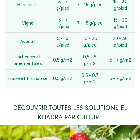
3 - 7
15 - 30
Bananière
7 - 15 g/pied
g/pied
g/pied
3 - 7
15 - 30
Vigne
7 - 15 g/pied
g/pied
g/pied
5 - 10
10 - 20
20 - 30
Avocat
g/pied
g/pied
g/pied
Horticoles et
0,5 - 5
0,5 g/m2
5 - 7 g/m2
ornementales
g/m2
0,5 - 0,7
Fraise et framboise
0,5 g/m2
5 - 7 g/m2
g/m2
DÉCOUVRIR TOUTES LES SOLUTIONS EL
KHADRA PAR CULTURE