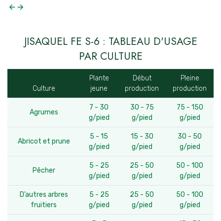
JISAQUEL FE S-6 : TABLEAU D'USAGE
PAR CULTURE
Plante
Début
Pleine
Culture
jeune
production
production
7 - 30
30 - 75
75 - 150
Agrumes
g/pied
g/pied
g/pied
5 - 15
15 - 30
30 - 50
Abricot et prune
g/pied
g/pied
g/pied
5 - 25
25 - 50
50 - 100
Pêcher
g/pied
g/pied
g/pied
D’autres arbres
5 - 25
25 - 50
50 - 100
fruitiers
g/pied
g/pied
g/pied