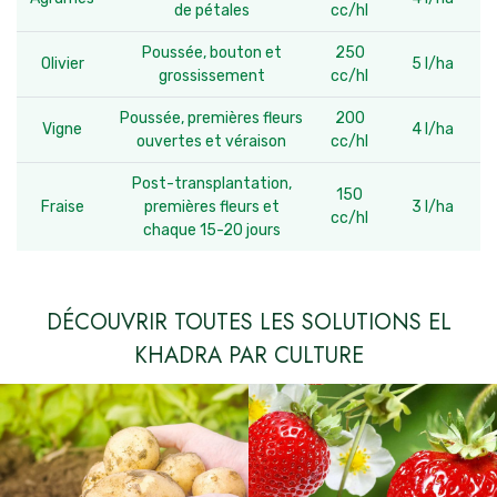
de pétales
cc/hl
Poussée, bouton et
250
Olivier
5 l/ha
grossissement
cc/hl
Poussée, premières fleurs
200
Vigne
4 l/ha
ouvertes et véraison
cc/hl
Post-transplantation,
150
Fraise
premières fleurs et
3 l/ha
cc/hl
chaque 15-20 jours
DÉCOUVRIR TOUTES LES SOLUTIONS EL
KHADRA PAR CULTURE