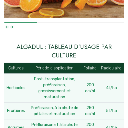
ALGADUL : TABLEAU D'USAGE PAR
CULTURE
Cultures
Période d'application
Foliaire
Radiculaire
Post-transplantation,
préfloraison,
200
Horticoles
4 l/ha
grossissement et
cc/hl
maturation
Préfloraison, à la chute de
250
Fruitières
5 l/ha
pétales et maturation
cc/hl
Préfloraison et à la chute
200
Agrumes
4 l/ha