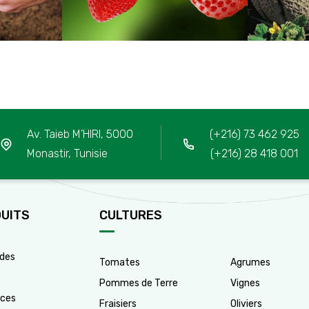
Av. Taieb M’HIRI, 5000
(+216) 73 462 925
Monastir, Tunisie
(+216) 28 418 001
UITS
CULTURES
Culture
ides
Tomates
Agrumes
s
2
Pommes de Terre
Vignes
ces
Fraisiers
Oliviers