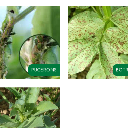
PUCERONS
BOTR
RYCAR SC
SYNCHRO
DAZITOL