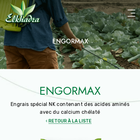
Aller
au
contenu
principal
ENGORMAX
ENGORMAX
Engrais spécial NK contenant des acides aminés
avec du calcium chélaté
RETOUR À LA LISTE