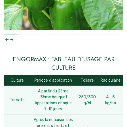
ENGORMAX : TABLEAU D'USAGE PAR
CULTURE
Culture
Période d'application
Foliaire
Radiculaire
A partir du 2ème
-3ème bouquet.
250/300
4 - 5
Tomate
Applications chaque
g/hl
kg/ha
7-10 jours
Après la nouaison des
premiers fruits et