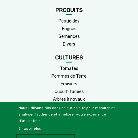
PRODUITS
Pesticides
Engrais
Semences
Divers
CULTURES
Tomates
Pommes de Terre
Fraisiers
Cucurbitacées
Arbres à noyaux
Arbres à pépins
Nous utilisons des cookies sur ce site pour mesurer et
analyser l’audience et améliorer votre expérience
Cultures
Agrumes
d'utilisateur.
Vignes
2
En savoir plus
Oliviers