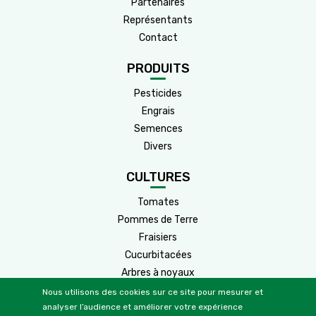
Partenaires
Représentants
Contact
PRODUITS
Pesticides
Engrais
Semences
Divers
CULTURES
Tomates
Pommes de Terre
Fraisiers
Cucurbitacées
Arbres à noyaux
Arbres à pépins
Nous utilisons des cookies sur ce site pour mesurer et
analyser l’audience et améliorer votre expérience