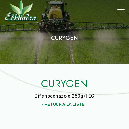
Aller
au
contenu
principal
CURYGEN
CURYGEN
Difenoconazole 250g/l EC
RETOUR À LA LISTE