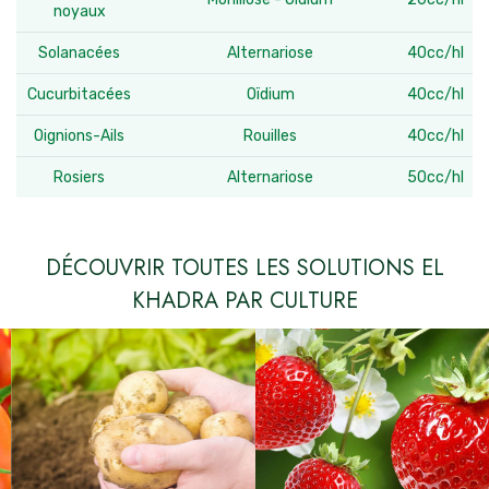
noyaux
Solanacées
Alternariose
40cc/hl
Cucurbitacées
Oïdium
40cc/hl
Oignions-Ails
Rouilles
40cc/hl
Rosiers
Alternariose
50cc/hl
DÉCOUVRIR TOUTES LES SOLUTIONS EL
KHADRA PAR CULTURE