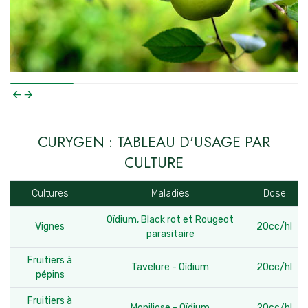
CURYGEN : TABLEAU D'USAGE PAR
CULTURE
Cultures
Maladies
Dose
Oïdium, Black rot et Rougeot
Vignes
20cc/hl
parasitaire
Fruitiers à
Tavelure - Oïdium
20cc/hl
pépins
Fruitiers à
Moniliose - Oïdium
20cc/hl