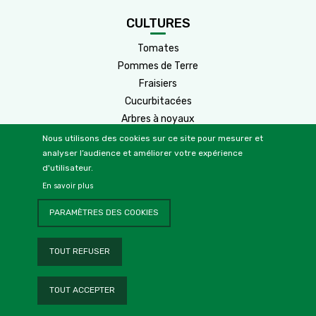
CULTURES
Tomates
Pommes de Terre
Fraisiers
Cucurbitacées
Arbres à noyaux
Arbres à pépins
Nous utilisons des cookies sur ce site pour mesurer et
analyser l’audience et améliorer votre expérience
Cultures
Agrumes
d'utilisateur.
Vignes
2
En savoir plus
Oliviers
PARAMÈTRES DES COOKIES
Céréales
Légumineuses
TOUT REFUSER
Palmiers dattiers
|
TOUT ACCEPTER
Informations Légales
Agence Web
Elyos Digital
© 2022 Elkhadra. Tous les droits réservés.