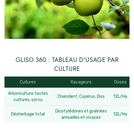
GLISO 360 : TABLEAU D'USAGE PAR
CULTURE
Cultures
Ravageurs
Doses
Arboriculture toutes
Chiendent, Cypérus, Diss
12L/Ha
cultures, sol nu
Dicotylédones et gralinées
Désherbage total
12L/Ha
annuelles et vivaces