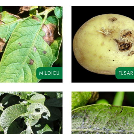
VANGUARD SC
MILDIOU
FUSAR
MAGMA TRIPLE
DAZITOL
CYCLO R LIQUIDE
COPEZINE 50