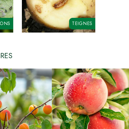
RONS
TEIGNES
E
BIO AZA
ALLEYA ME
SERISS 25 EC
OIKOS MAX
URES