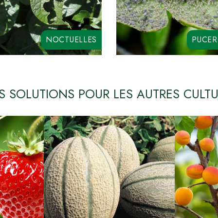
BIO AZA
ALLEYA ME
NOCTUELLES
PUCE
BIO AZA
ALLEYA M
NDO SUPER
OIKOS MAX
ABANTO
SYNCHRO
 SOLUTIONS POUR LES AUTRES CULT