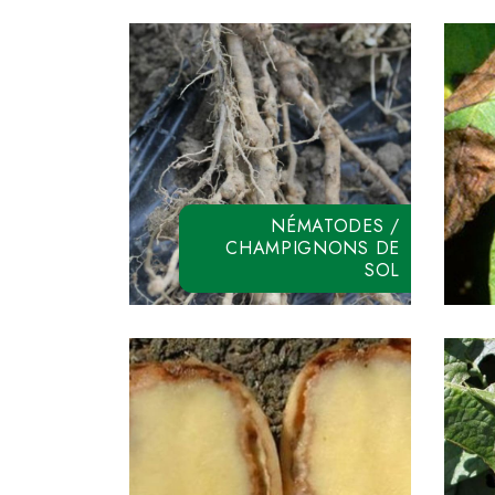
NÉMATODES /
CHAMPIGNONS DE
SOL
OIKOS MAX
DAZITOL