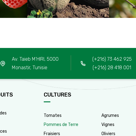
Av. Taieb M’HIRI, 5000
(+216) 73 462 925
Monastir, Tunisie
(+216) 28 418 001
UITS
CULTURES
Culture
ides
Tomates
Agrumes
s
2
Pommes de Terre
Vignes
ces
Fraisiers
Oliviers