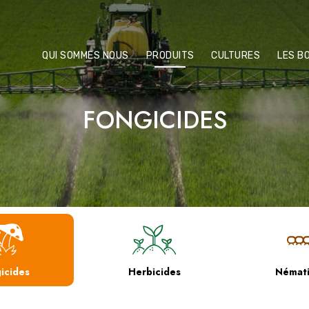
QUI SOMMES NOUS
PRODUITS
CULTURES
LES B
FONGICIDES
icides
Herbicides
Némati